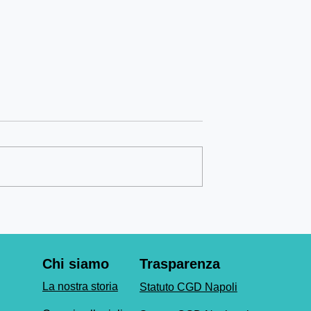
e tutti
Il CGD non vi lascia al caldo!
Chi siamo
Trasparenza
La nostra storia
Statuto CGD Napoli