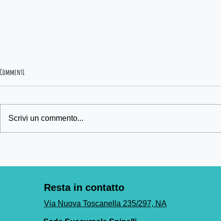
Nessuna tolleranza per i video che offendono
Commenti
la dignità dell'uomo.
NESSUNA TOLLERANZA PER I
VIDEO CHE OFFENDONO LA
Un video che unisc
Scrivi un commento...
DIGNITA' DELL'UOMO, DIFFUSI
SENZA FILTRI E LIMITI PER I
BAMBINI! Le scandalose
immagini e...
Resta in contatto
Via Nuova Toscanella 235/297, NA