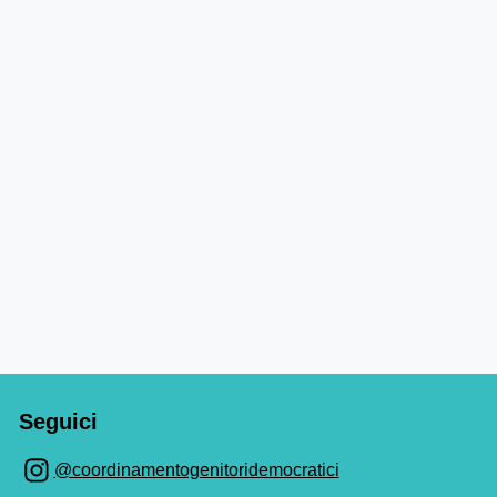
Seguici
@coordinamentogenitoridemocratici